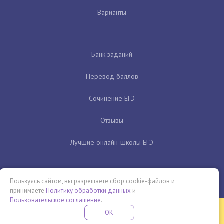
Варианты
Банк заданий
Перевод баллов
Сочинение ЕГЭ
Отзывы
Лучшие онлайн-школы ЕГЭ
Пользуясь сайтом, вы разрешаете сбор cookie-файлов и
принимаете
Политику обработки данных
и
Пользовательское соглашение
.
Бесплатная летняя школа
OK
ПОДРОБНЕЕ
ПРОВЕДИ ЭТО ЛЕТО С ПОЛЬЗОЙ