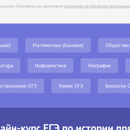
а кнопку «Отправить», вы принимаете
положение об обработке персональн
ьная)
Математика (базовая)
Обществоз
атура
Информатика
География
ствознание ОГЭ
Химия ОГЭ
Биология 
айн-курс ЕГЭ по истории пр