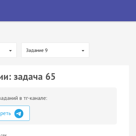
Задание 9
ии: задача 65
аданий в тг-канале:
треть
 сек.