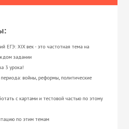
ы:
 ЕГЭ: XIX век - это частотная тема на
аждом задании
за 3 урока!
 периода: войны, реформы, политические
отать с картами и тестовой частью по этому
нтацию по этим темам