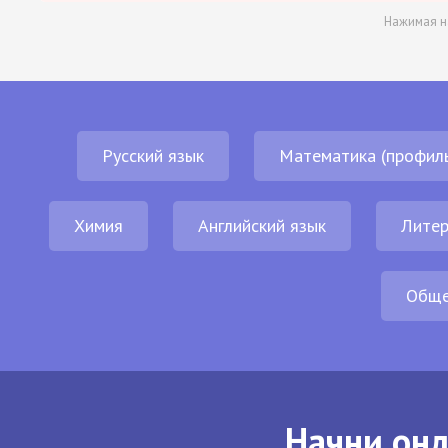
Нажимая н
Русский язык
Математика (профил
Химия
Английский язык
Литер
Обще
Начни онл