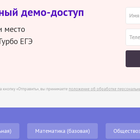
тный демо-доступ
и место
Турбо ЕГЭ
а кнопку «Отправить», вы принимаете
положение об обработке персональн
ьная)
Математика (базовая)
Обществоз