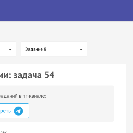
Задание 8
ии: задача 54
аданий в тг-канале:
треть
 сек.