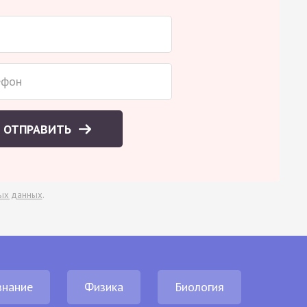
ОТПРАВИТЬ
ых данных
.
нание
Физика
Биология