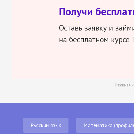
Получи беспла
Оставь заявку и займ
на бесплатном курсе 
Нажимая н
Русский язык
Математика (профил