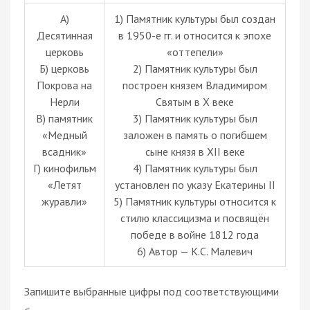
А)
1) Памятник культуры был создан
Десятинная
в 1950-е гг. и относится к эпохе
церковь
«оттепели»
Б) церковь
2) Памятник культуры был
Покрова на
построен князем Владимиром
Нерли
Святым в X веке
В) памятник
3) Памятник культуры был
«Медный
заложен в память о погибшем
всадник»
сыне князя в XII веке
Г) кинофильм
4) Памятник культуры был
«Летят
установлен по указу Екатерины II
журавли»
5) Памятник культуры относится к
стилю классицизма и посвящён
победе в войне 1812 года
6) Автор — К.С. Малевич
Запишите выбранные цифры под соответствующими