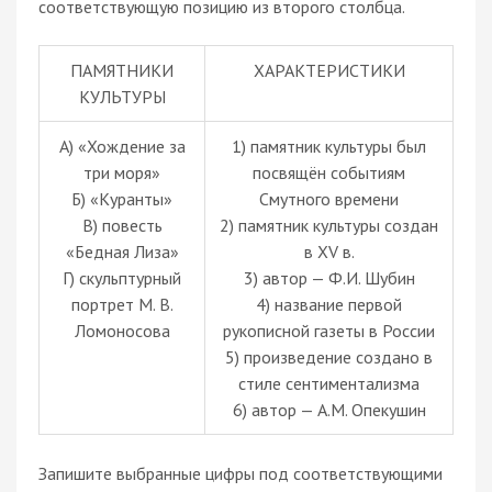
соответствующую позицию из второго столбца.
ПАМЯТНИКИ
ХАРАКТЕРИСТИКИ
КУЛЬТУРЫ
А) «Хождение за
1) памятник культуры был
три моря»
посвящён событиям
Б) «Куранты»
Смутного времени
В) повесть
2) памятник культуры создан
«Бедная Лиза»
в XV в.
Г) скульптурный
3) автор — Ф.И. Шубин
портрет М. В.
4) название первой
Ломоносова
рукописной газеты в России
5) произведение создано в
стиле сентиментализма
6) автор — А.М. Опекушин
Запишите выбранные цифры под соответствующими