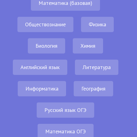
Математика (базовая)
Обществознание
Физика
Биология
Химия
Английский язык
Литература
Информатика
География
Русский язык ОГЭ
Математика ОГЭ