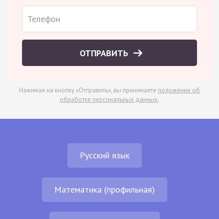
ОТПРАВИТЬ
Нажимая на кнопку «Отправить», вы принимаете
положение об
обработке персональных данных
.
Русский язык
Математика (профильная)