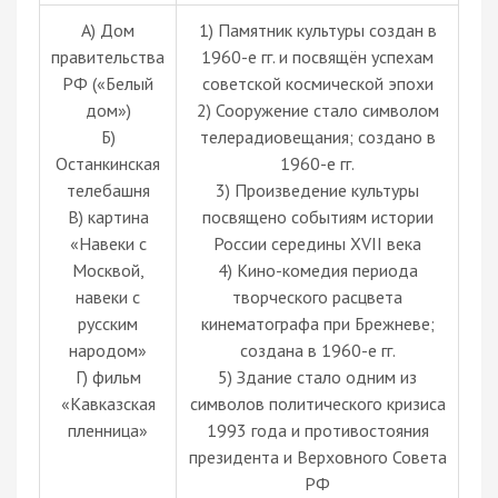
А) Дом
1) Памятник культуры создан в
правительства
1960-е гг. и посвящён успехам
РФ («Белый
советской космической эпохи
дом»)
2) Сооружение стало символом
Б)
телерадиовещания; создано в
Останкинская
1960-е гг.
телебашня
3) Произведение культуры
В) картина
посвящено событиям истории
«Навеки с
России середины XVII века
Москвой,
4) Кино-комедия периода
навеки с
творческого расцвета
русским
кинематографа при Брежневе;
народом»
создана в 1960-е гг.
Г) фильм
5) Здание стало одним из
«Кавказская
символов политического кризиса
пленница»
1993 года и противостояния
президента и Верховного Совета
РФ