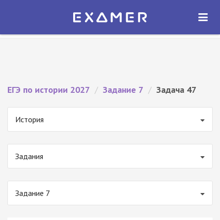
Экзамер — ЕГЭ 2027
×
ОТКРЫТЬ
Экзамер
Бесплатно - В Google Play
ЕГЭ по истории 2027
/
Задание 7
/
Задача 47
История
Задания
Задание 7