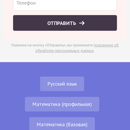
ОТПРАВИТЬ
Нажимая на кнопку «Отправить», вы принимаете
положение об
обработке персональных данных
.
Русский язык
Математика (профильная)
Математика (базовая)