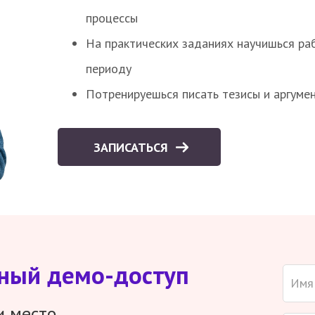
процессы
На практических заданиях научишься раб
периоду
Потренируешься писать тезисы и аргуме
ЗАПИСАТЬСЯ
тный демо-доступ
и место