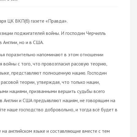
аря ЦК ВКП(б) газете «Правда».
позиции поджигателей войны. И господин Черчилль
в Англии, но и в США.
узья поразительно напоминают в этом отношении
ия войны с того, что провозгласил расовую теорию,
языке, представляют полноценную нацию. Господин
расовой теории, утверждая, что только нации,
ными нациями, призванными вершить судьбы всего
 в Англии и США предъявляют нациям, не говорящим на
йте наше господство добровольно, и тогда всё будет в
 на английском языке и составляющие вместе с тем