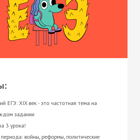
ы:
 ЕГЭ: XIX век - это частотная тема на
аждом задании
за 3 урока!
 периода: войны, реформы, политические