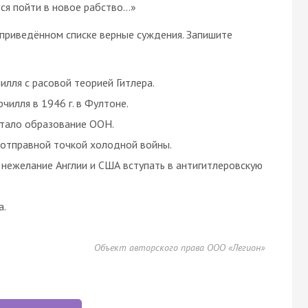
тся пойти в новое рабство…»
в приведённом списке верные суждения. Запишите
илля с расовой теорией Гитлера.
чилля в 1946 г. в Фултоне.
стало образование ООН.
я отправной точкой холодной войны.
 нежелание Англии и США вступать в антигитлеровскую
а.
Объект авторского права ООО «Легион»