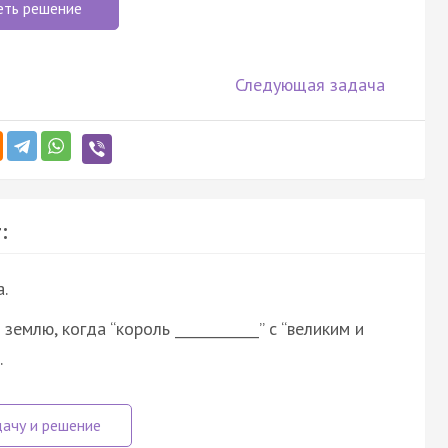
еть решение
Следующая задача
:
.
млю, когда “король ____________” с “великим и
…