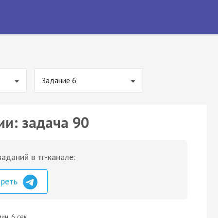
Задание 6
ии: задача 90
аданий в тг-канале:
треть
ин. 6 сек.