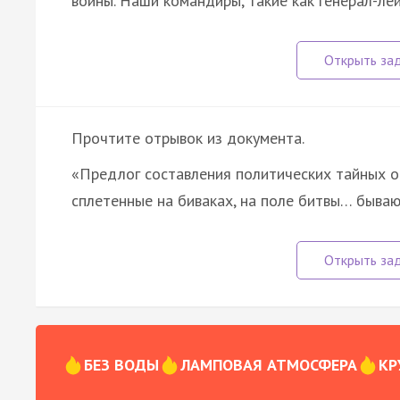
войны. Наши командиры, такие как генерал-ле
Прочтите отрывок из документа.
«Предлог составления политических тайных об
сплетенные на биваках, на поле битвы… бываю
БЕЗ ВОДЫ
ЛАМПОВАЯ АТМОСФЕРА
КР