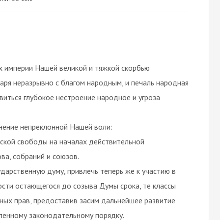
ях империи Нашей великой и тяжкой скорбью
даря неразрывно с благом народным, и печаль народная
явиться глубокое нестроение народное и угроза
нение непреклонной Нашей воли:
ской свободы на началах действительной
ва, собраний и союзов.
дарственную думу, привлечь теперь же к участию в
сти остающегося до созыва Думы срока, те классы
ных прав, предоставив засим дальнейшее развитие
ленному законодательному порядку.