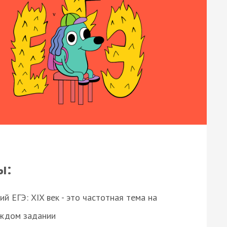
ы:
 ЕГЭ: XIX век - это частотная тема на
аждом задании