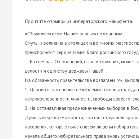
Прочтите отрывок из императорского манифеста.
«Объявляем всем Нашим верным подданным:
Смуты и волнения в столицах и во многих местност
преисполняют сердце Наше. Благо российского госу
— Его печаль. От волнений, ныне возникших, может 
целости и единству державы Нашей...
На обязанность правительства возлагаем Мы выпол
1. Даровать населению незыблемые основы граждан
неприкосновенности личности, свободы совести, сло
2. Не останавливая предназначенных выборов в Госу
Думе, в мере возможности, соответствующей кратко
населения, которые ныне совсем лишены избиратель
начала общего избирательного права вновь установ