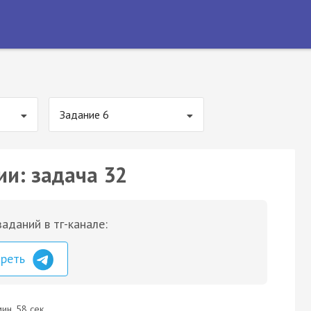
Задание 6
ии: задача 32
аданий в тг-канале:
треть
ин. 58 сек.