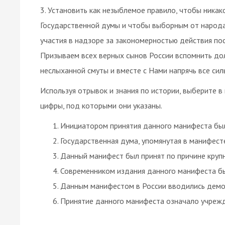
3. Установить как незыблемое правило, чтобы никак
Государственной думы и чтобы выборным от народ
участия в надзоре за закономерностью действия по
Призываем всех верных сынов России вспомнить до
неслыханной смуты и вместе с Нами напрячь все си
Используя отрывок и знания по истории, выберите 
цифры, под которыми они указаны.
Инициатором принятия данного манифеста был
Государственная дума, упомянутая в манифесте
Данный манифест был принят по причине круп
Современником издания данного манифеста бы
Данным манифестом в России вводились демо
Принятие данного манифеста означало учрежд