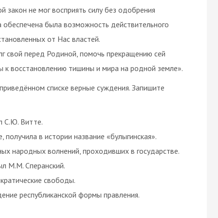
ой закон не мог восприять силу без одобрения
а обеспечена была возможность действительного
становленных от Нас властей.
лг свой перед Родиной, помочь прекращению сей
лы к восстановлению тишины и мира на родной земле».
в приведённом списке верные суждения. Запишите
 С.Ю. Витте.
, получила в истории название «булыгинская».
ных народных волнений, проходивших в государстве.
л М.М. Сперанский.
кратические свободы.
ение республиканской формы правления.