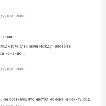
ования.
следних числах июля между Таловой и
под командо…
е, мы осознали, что настал момент изменить ход