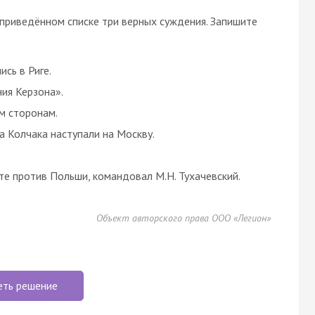
 приведённом списке три верных суждения. Запишите
сь в Риге.
ния Керзона».
м сторонам.
 Колчака наступали на Москву.
е против Польши, командовал М.Н. Тухачевский.
Объект авторского права ООО «Легион»
еть решение