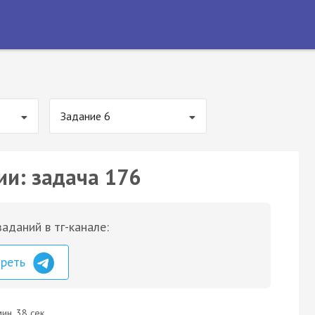
Задание 6
ии: задача 176
аданий в тг-канале:
треть
ин. 38 сек.