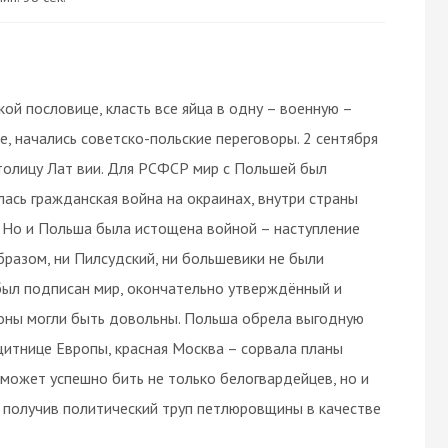
ой пословице, класть все яйца в одну – военную –
е, начались советско-польские переговоры. 2 сентября
толицу Лат вии. Для РСФСР мир с Польшей был
ась гражданская война на окраинах, внутри страны
 Но и Польша была истощена войной – наступление
образом, ни Пилсудский, ни большевики не были
был подписан мир, окончательно утверждённый и
роны могли быть довольны. Польша обрела выгодную
ащитнице Европы, красная Москва – сорвала планы
 может успешно бить не только белогвардейцев, но и
 получив политический труп петлюровщины в качестве