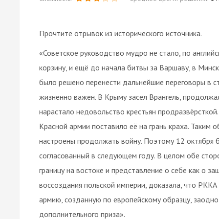
Прочтите отрывок из исторического источника.
«Советское руководство мудро не стало, по английск
корзину, и ещё до начала битвы за Варшаву, в Минск
было решено перенести дальнейшие переговоры в с
жизненно важен. В Крыму засел Врангель, продолжал
нарастало недовольство крестьян продразвёрсткой.
Красной армии поставило её на грань краха. Таким 
настроены продолжать войну. Поэтому 12 октября 
согласованный в следующем году. В целом обе сто
границу на востоке и представление о себе как о з
воссоздания польской империи, доказала, что РККА
армию, созданную по европейскому образцу, заодно
дополнительного приза».