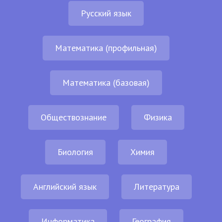
Русский язык
Математика (профильная)
Математика (базовая)
Обществознание
Физика
Биология
Химия
Английский язык
Литература
Информатика
География