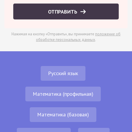
ОТПРАВИТЬ
Нажимая на кнопку «Отправить», вы принимаете
положение об
обработке персональных данных
.
Русский язык
Математика (профильная)
Математика (базовая)