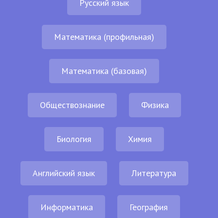
Русский язык
Математика (профильная)
Математика (базовая)
Обществознание
Физика
Биология
Химия
Английский язык
Литература
Информатика
География