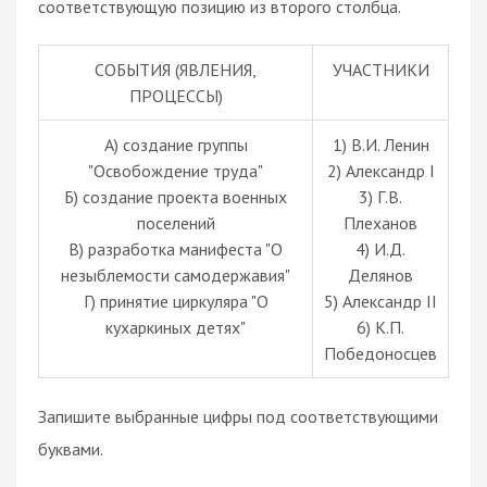
соответствующую позицию из второго столбца.
СОБЫТИЯ (ЯВЛЕНИЯ,
УЧАСТНИКИ
ПРОЦЕССЫ)
A) создание группы
1) В.И. Ленин
"Освобождение труда"
2) Александр I
Б) создание проекта военных
3) Г.В.
поселений
Плеханов
В) разработка манифеста "О
4) И.Д.
незыблемости самодержавия"
Делянов
Г) принятие циркуляра "О
5) Александр II
кухаркиных детях"
6) К.П.
Победоносцев
Запишите выбранные цифры под соответствующими
буквами.