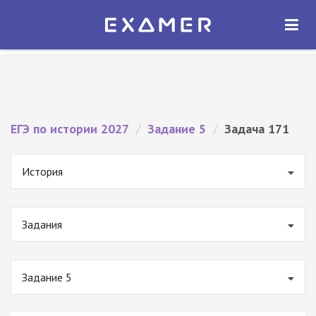
Экзамер — ЕГЭ 2027
×
ОТКРЫТЬ
Экзамер
Бесплатно - В Google Play
ЕГЭ по истории 2027
/
Задание 5
/
Задача 171
История
Задания
Задание 5