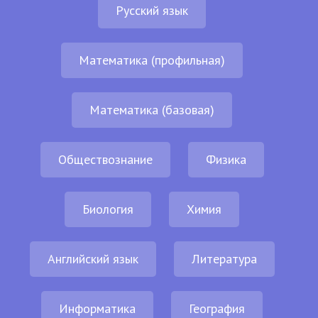
Русский язык
Математика (профильная)
Математика (базовая)
Обществознание
Физика
Биология
Химия
Английский язык
Литература
Информатика
География