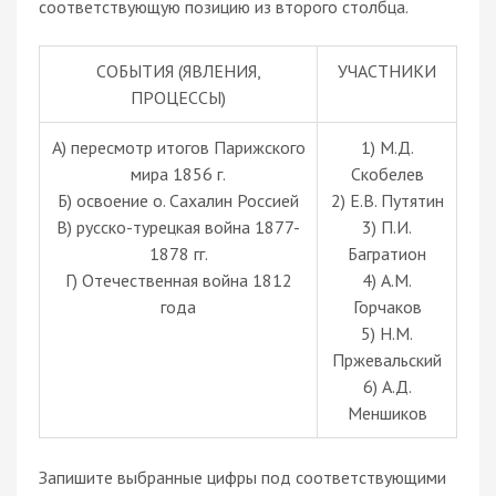
соответствующую позицию из второго столбца.
СОБЫТИЯ (ЯВЛЕНИЯ,
УЧАСТНИКИ
ПРОЦЕССЫ)
A) пересмотр итогов Парижского
1) М.Д.
мира 1856 г.
Скобелев
Б) освоение о. Сахалин Россией
2) Е.В. Путятин
В) русско-турецкая война 1877-
3) П.И.
1878 гг.
Багратион
Г) Отечественная война 1812
4) А.М.
года
Горчаков
5) Н.М.
Пржевальский
6) А.Д.
Меншиков
Запишите выбранные цифры под соответствующими