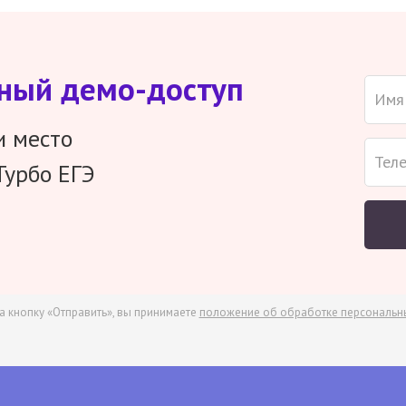
тный демо-доступ
и место
Турбо ЕГЭ
а кнопку «Отправить», вы принимаете
положение об обработке персональн