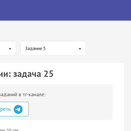
Задание 5
ии: задача 25
аданий в тг-канале:
треть
ин. 10 сек.