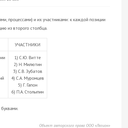
ми, процессами) и их участниками: к каждой позиции
ию из второго столбца.
УЧАСТНИКИ
рии
1) С.Ю. Витте
2) Н. Милютин
3) С.В. Зубатов
ий
4) С.А. Муромцев
5) Г. Гапон
6) П.А. Столыпин
буквами.
Объект авторского права ООО «Легион»