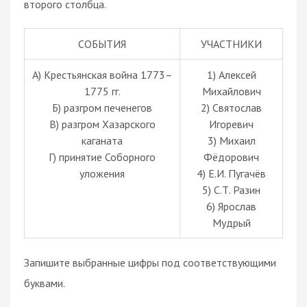
второго столбца.
СОБЫТИЯ
УЧАСТНИКИ
А) Крестьянская война 1773–
1) Алексей
1775 гг.
Михайлович
Б) разгром печенегов
2) Святослав
В) разгром Хазарского
Игоревич
каганата
3) Михаил
Г) принятие Соборного
Фёдорович
уложения
4) Е.И. Пугачёв
5) С.Т. Разин
6) Ярослав
Мудрый
Запишите выбранные цифры под соответствующими
буквами.