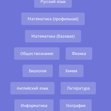
Русский язык
Математика (профильная)
Математика (базовая)
Обществознание
Физика
Биология
Химия
Английский язык
Литература
Информатика
География