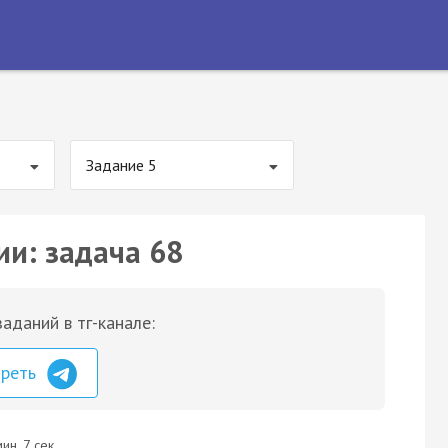
Задание 5
ии: задача 68
аданий в тг-канале:
треть
ин. 7 сек.