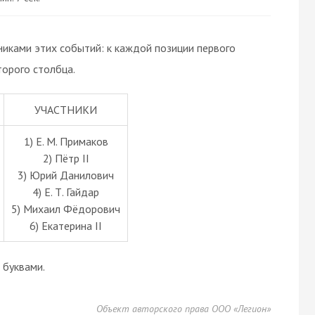
иками этих событий: к каждой позиции первого
орого столбца.
УЧАСТНИКИ
1) Е. М. Примаков
2) Пётр II
3) Юрий Данилович
4) Е. Т. Гайдар
5) Михаил Фёдорович
6) Екатерина II
буквами.
Объект авторского права ООО «Легион»