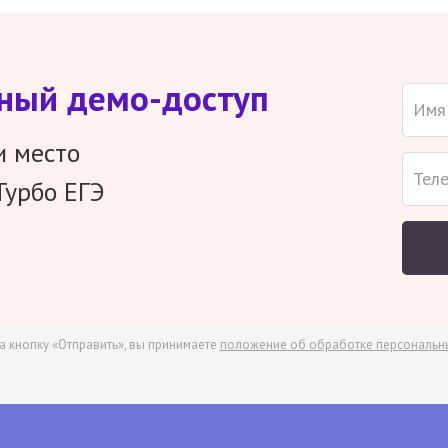
тный демо-доступ
и место
Турбо ЕГЭ
а кнопку «Отправить», вы принимаете
положение об обработке персональн