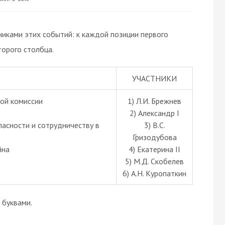
иками этих событий: к каждой позиции первого
орого столбца.
УЧАСТНИКИ
ной комиссии
1) Л.И. Брежнев
2) Александр I
пасности и сотрудничеству в
3) В.С.
Гризодубова
йна
4) Екатерина II
5) М.Д. Скобелев
6) А.Н. Куропаткин
буквами.