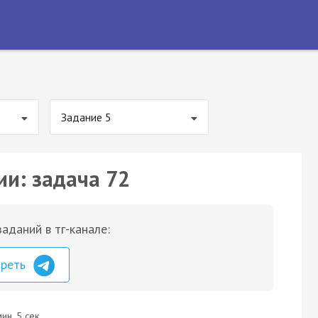
Задание 5
ии: задача 72
аданий в тг-канале:
треть
ин. 5 сек.