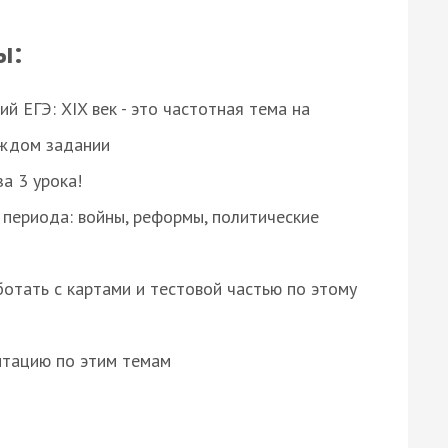
ы:
 ЕГЭ: XIX век - это частотная тема на
аждом задании
за 3 урока!
 периода: войны, реформы, политические
отать с картами и тестовой частью по этому
нтацию по этим темам