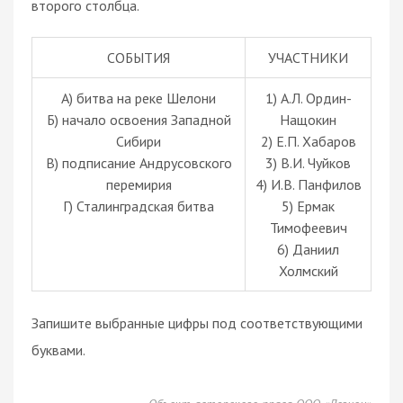
второго столбца.
СОБЫТИЯ
УЧАСТНИКИ
A) битва на реке Шелони
1) А.Л. Ордин-
Б) начало освоения Западной
Нащокин
Сибири
2) Е.П. Хабаров
В) подписание Андрусовского
3) В.И. Чуйков
перемирия
4) И.В. Панфилов
Г) Сталинградская битва
5) Ермак
Тимофеевич
6) Даниил
Холмский
Запишите выбранные цифры под соответствующими
буквами.