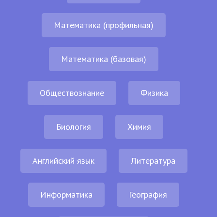
Математика (профильная)
Математика (базовая)
Обществознание
Физика
Биология
Химия
Английский язык
Литература
Информатика
География