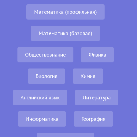
Математика (профильная)
Математика (базовая)
Обществознание
Физика
Биология
Химия
Английский язык
Литература
Информатика
География