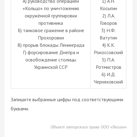
А) руководство операцией
1) А.Н.
«Кольцо» по уничтожению
Косыгин
окружённой группировки
2) Л.А.
противника
Говоров
Б) танковое сражение в районе
3) Н.Ф.
Прохоровки
Ватутин
В) прорыв блокады Ленинграда
4) К.К.
Г) форсирование Днепра и
Рокоссовский
освобождение столицы
5) П.А.
Украинской ССР
Ротмистров
6) И.Д.
Черняховский
Запишите выбранные цифры под соответствующими
буквами.
Объект авторского права ООО «Легион»