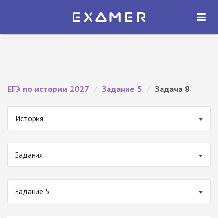
Экзамер — ЕГЭ 2027
×
ОТКРЫТЬ
Экзамер
Бесплатно - В Google Play
ЕГЭ по истории 2027
/
Задание 5
/
Задача 8
История
Задания
Задание 5