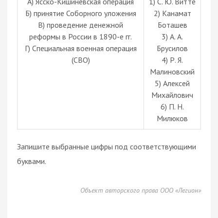
А) Ясско-Кишинёвская операция
1) С. Ю. Витте
Б) принятие Соборного уложения
2) Канамат
В) проведение денежной
Боташев
реформы в России в 1890-е гг.
3) А. А.
Г) Специальная военная операция
Брусилов
(СВО)
4) Р. Я.
Малиновский
5) Алексей
Михайлович
6) П. Н.
Милюков
Запишите выбранные цифры под соответствующими
буквами.
Объект авторского права ООО «Легион»