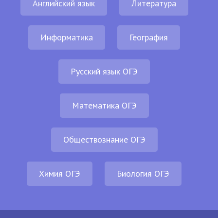
Английский язык
Литература
Информатика
География
Русский язык ОГЭ
Математика ОГЭ
Обществознание ОГЭ
Химия ОГЭ
Биология ОГЭ