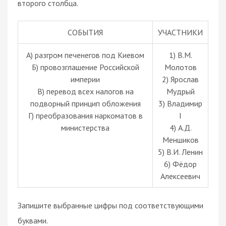
второго столбца.
СОБЫТИЯ
УЧАСТНИКИ
А) разгром печенегов под Киевом
1) В.М.
Б) провозглашение Российской
Молотов
империи
2) Ярослав
В) перевод всех налогов на
Мудрый
подворный принцип обложения
3) Владимир
Г) преобразования наркоматов в
I
министерства
4) А.Д.
Меншиков
5) В.И. Ленин
6) Фёдор
Алексеевич
Запишите выбранные цифры под соответствующими
буквами.