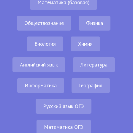
Математика (базовая)
Обществознание
Физика
Биология
Химия
Английский язык
Литература
Информатика
География
Русский язык ОГЭ
Математика ОГЭ