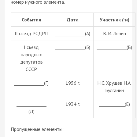
номер нужного элемента.
События
Дата
Участник (-и)
II съезд РСДРП
______________(А)
В. И. Ленин
I съезд
______________(Б)
______________(В)
народных
депутатов
СССР
______________(Г)
1956 г.
Н.С. Хрущёв Н.А.
Булганин
______________
1934 г.
____________(Е)
(Д)
Пропущенные элементы: