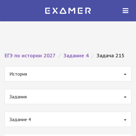
Экзамер — ЕГЭ 2027
×
ОТКРЫТЬ
Экзамер
Бесплатно - В Google Play
ЕГЭ по истории 2027
/
Задание 4
/
Задача 215
История
Задания
Задание 4