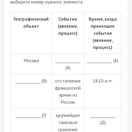
выберите номер нужного элемента.
Географический
Событие
Время, когда
объект
(явление,
произошло
процесс)
событие
(явление,
процесс)
Москва
____________
____________ (Б)
(А)
____________ (В)
отступление
1810-е гг.
французской
армии из
России
____________ (Г)
крупнейшее
____________
танковое
(Д)
сражение