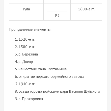
Тула
____________
1600-е гг.
(Е)
Пропущенные элементы:
1320-е гг.
1380-е гг.
р. Березина
р. Днепр
нашествие хана Тохтамыша
открытие первого оружейного завода
1940-е гг.
осада города войсками царя Василия Шуйского
с. Прохоровка