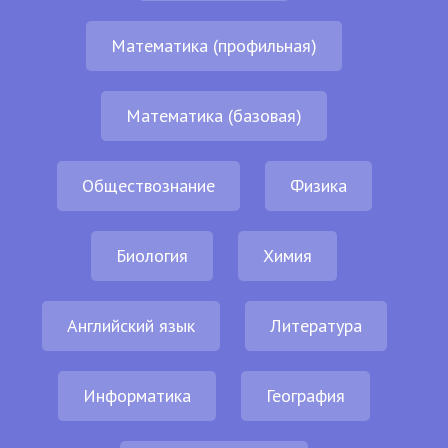
Математика (профильная)
Математика (базовая)
Обществознание
Физика
Биология
Химия
Английский язык
Литература
Информатика
География