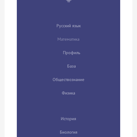
Русский язык
Математика
Профиль
База
Обществознание
Физика
История
Биология