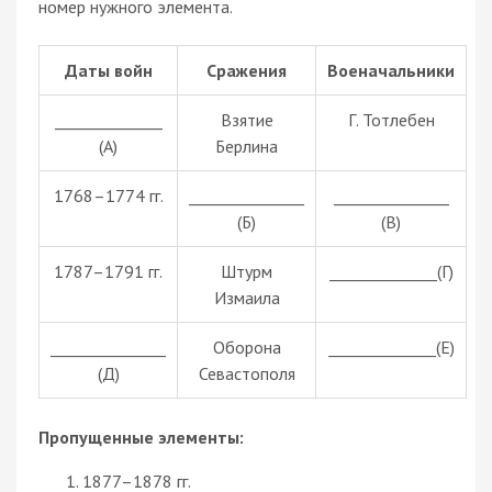
номер нужного элемента.
Даты войн
Сражения
Военачальники
______________
Взятие
Г. Тотлебен
(А)
Берлина
1768–1774 гг.
_______________
_______________
(Б)
(В)
1787–1791 гг.
Штурм
______________(Г)
Измаила
_______________
Оборона
______________(Е)
(Д)
Севастополя
Пропущенные элементы:
1877–1878 гг.