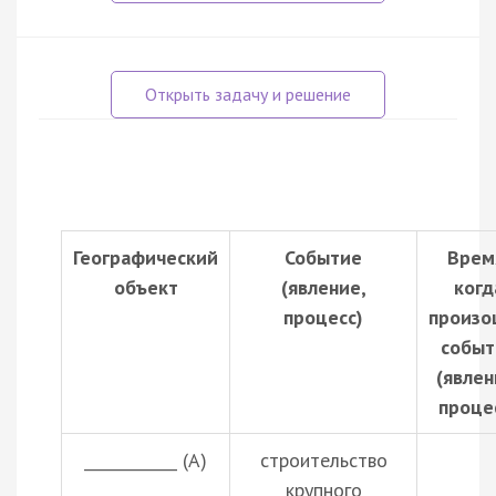
Географический
Событие
Врем
объект
(явление,
когд
процесс)
произо
событ
(явлен
проце
____________ (А)
строительство
крупного