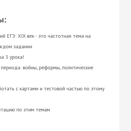
ы:
 ЕГЭ: XIX век - это частотная тема на
аждом задании
за 3 урока!
 периода: войны, реформы, политические
отать с картами и тестовой частью по этому
нтацию по этим темам