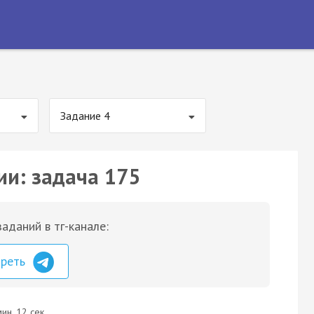
Задание 4
ии: задача 175
аданий в тг-канале:
треть
ин. 12 сек.