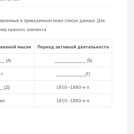
тавленные в приведённом ниже списке данные. Для
мер нужного элемента.
венной мысли
Период активной деятельности
__ (А)
_______________ (Б)
ст
______________(Г)
__(Д)
1850–1880-е гг.
ил
1850–1880-е гг.