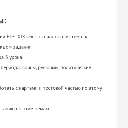
ы:
 ЕГЭ: XIX век - это частотная тема на
аждом задании
за 3 урока!
 периода: войны, реформы, политические
отать с картами и тестовой частью по этому
нтацию по этим темам