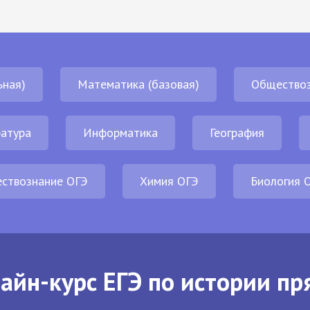
ьная)
Математика (базовая)
Обществоз
атура
Информатика
География
ствознание ОГЭ
Химия ОГЭ
Биология 
айн-курс ЕГЭ по истории пр