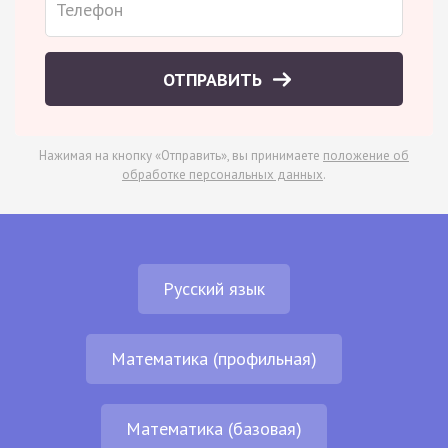
ОТПРАВИТЬ
Нажимая на кнопку «Отправить», вы принимаете
положение об
обработке персональных данных
.
Русский язык
Математика (профильная)
Математика (базовая)