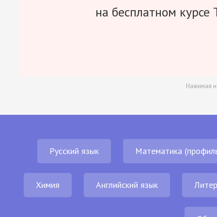
на бесплатном курсе 
Нажимая н
Русский язык
Математика (профил
Химия
Английский язык
Литер