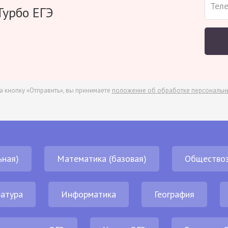
Турбо ЕГЭ
а кнопку «Отправить», вы принимаете
положение об обработке персональн
ьная)
Математика (базовая)
Обществоз
атура
Информатика
География