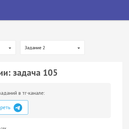
Задание 2
ии: задача 105
аданий в тг-канале:
треть
 сек.