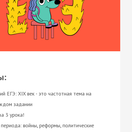
ы:
 ЕГЭ: XIX век - это частотная тема на
аждом задании
за 3 урока!
 периода: войны, реформы, политические