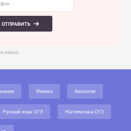
ОТПРАВИТЬ
ых данных
.
нание
Физика
Биология
Русский язык ОГЭ
Математика ОГЭ