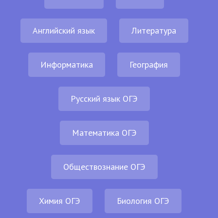
Английский язык
Литература
Информатика
География
Русский язык ОГЭ
Математика ОГЭ
Обществознание ОГЭ
Химия ОГЭ
Биология ОГЭ