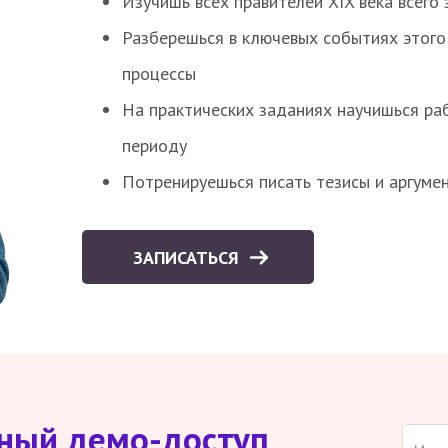
Изучишь всех правителей XIX века всего 
Разберешься в ключевых событиях этого
процессы
На практических заданиях научишься раб
периоду
Потренируешься писать тезисы и аргуме
ЗАПИСАТЬСЯ
тный демо-доступ