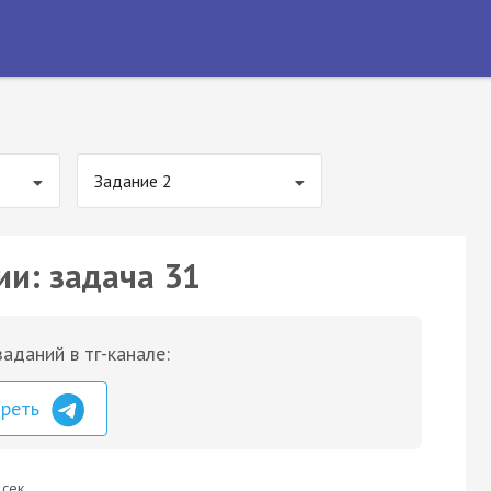
Задание 2
ии: задача 31
аданий в тг-канале:
треть
 сек.