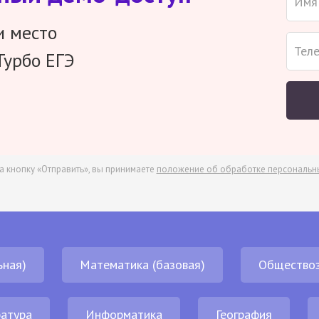
и место
Турбо ЕГЭ
а кнопку «Отправить», вы принимаете
положение об обработке персональн
ьная)
Математика (базовая)
Обществоз
атура
Информатика
География