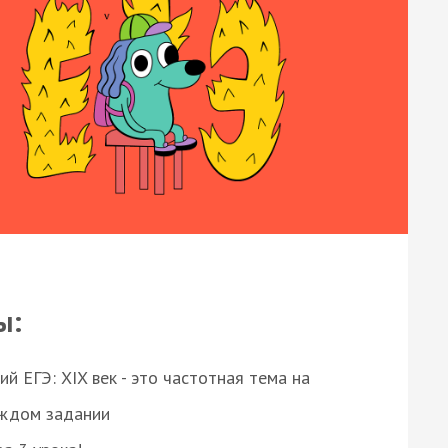
ы:
 ЕГЭ: XIX век - это частотная тема на
аждом задании