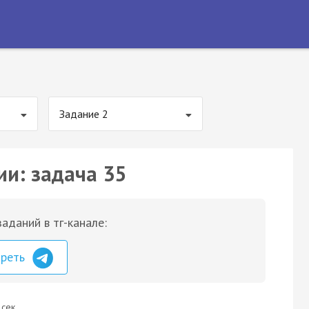
Задание 2
ии: задача 35
аданий в тг-канале:
треть
 сек.