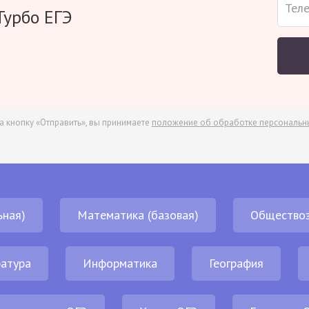
Турбо ЕГЭ
а кнопку «Отправить», вы принимаете
положение об обработке персональн
ьная)
Математика (базовая)
Обществоз
атура
Информатика
География