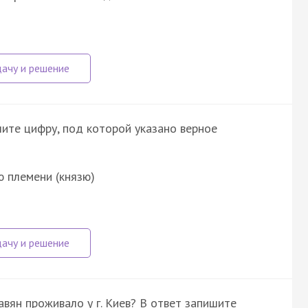
шите цифру, под которой указано верное
 племени (князю)
вян проживало у г. Киев? В ответ запишите