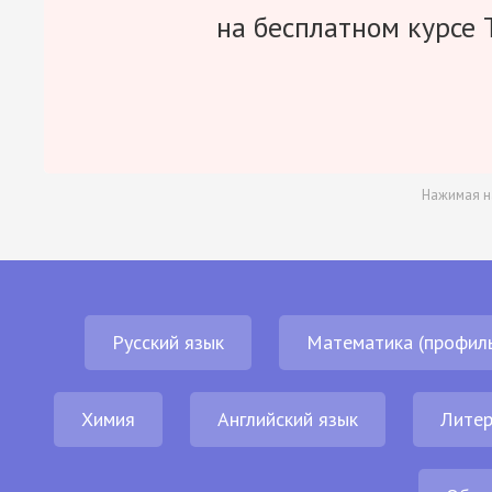
на бесплатном курсе 
Нажимая н
Русский язык
Математика (профил
Химия
Английский язык
Литер