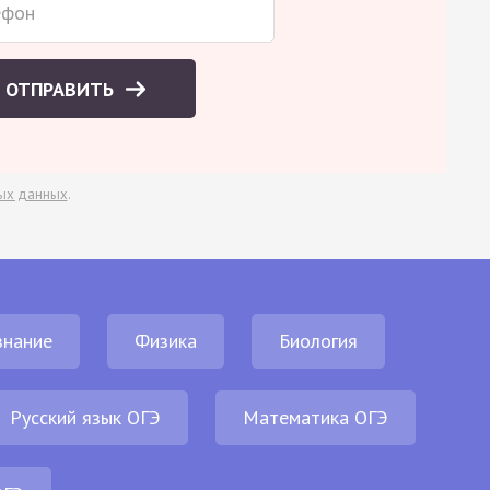
ОТПРАВИТЬ
ых данных
.
нание
Физика
Биология
Русский язык ОГЭ
Математика ОГЭ