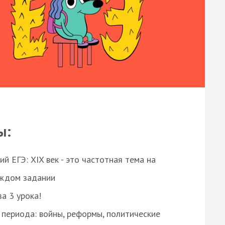
ы:
 ЕГЭ: XIX век - это частотная тема на
аждом задании
за 3 урока!
 периода: войны, реформы, политические