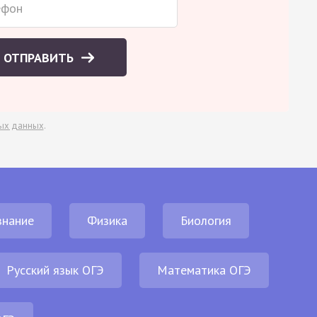
ОТПРАВИТЬ
ых данных
.
нание
Физика
Биология
Русский язык ОГЭ
Математика ОГЭ