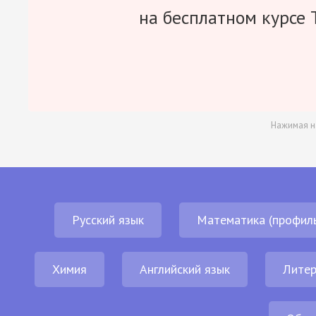
на бесплатном курсе 
Нажимая н
Русский язык
Математика (профил
Химия
Английский язык
Литер