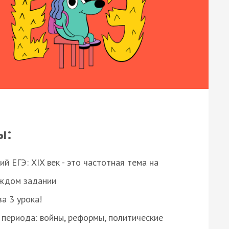
ы:
 ЕГЭ: XIX век - это частотная тема на
аждом задании
за 3 урока!
 периода: войны, реформы, политические