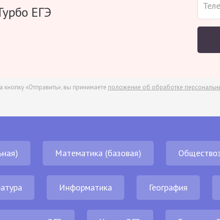
Турбо ЕГЭ
а кнопку «Отправить», вы принимаете
положение об обработке персональн
ьная)
Математика (базовая)
Обществоз
атура
Информатика
География