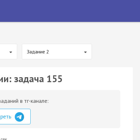
Задание 2
ии: задача 155
аданий в тг-канале:
треть
 сек.