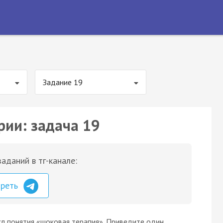
Задание 19
рии: задача 19
аданий в тг-канале:
треть
сл понятия «шоковая терапия». Приведите один