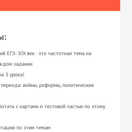
ы:
 ЕГЭ: XIX век - это частотная тема на
аждом задании
за 3 урока!
 периода: войны, реформы, политические
отать с картами и тестовой частью по этому
нтацию по этим темам