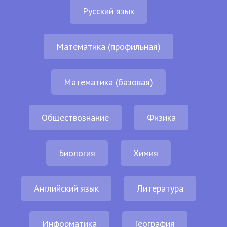
Русский язык
Математика (профильная)
Математика (базовая)
Обществознание
Физика
Биология
Химия
Английский язык
Литература
Информатика
География