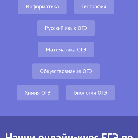
Информатика
География
Русский язык ОГЭ
Математика ОГЭ
Обществознание ОГЭ
Химия ОГЭ
Биология ОГЭ
Начни онлайн-курс ЕГЭ по