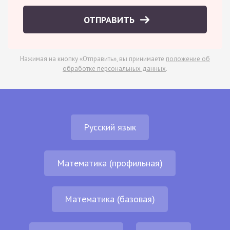
ОТПРАВИТЬ
Нажимая на кнопку «Отправить», вы принимаете
положение об
обработке персональных данных
.
Русский язык
Математика (профильная)
Математика (базовая)