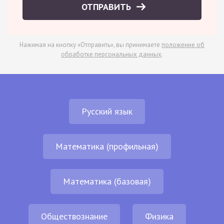
ОТПРАВИТЬ
Нажимая на кнопку «Отправить», вы принимаете
положение об
обработке персональных данных
.
Русский язык
Математика (профильная)
Математика (базовая)
Обществознание
Физика