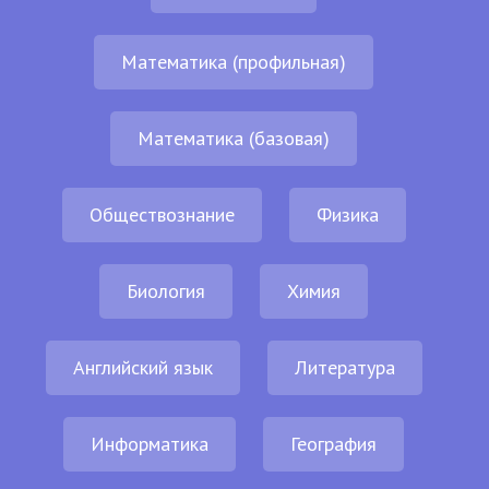
Математика (профильная)
Математика (базовая)
Обществознание
Физика
Биология
Химия
Английский язык
Литература
Информатика
География