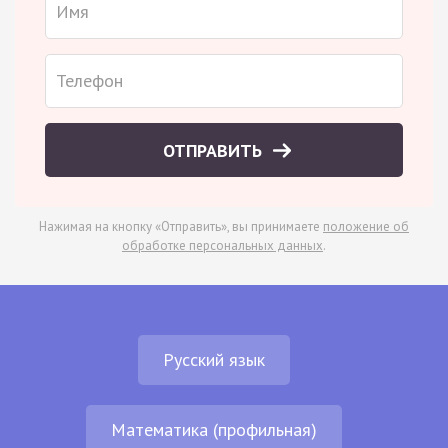
ОТПРАВИТЬ
Нажимая на кнопку «Отправить», вы принимаете
положение об
обработке персональных данных
.
Русский язык
Математика (профильная)