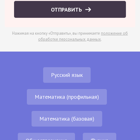
ОТПРАВИТЬ
Нажимая на кнопку «Отправить», вы принимаете
положение об
обработке персональных данных
.
Русский язык
Математика (профильная)
Математика (базовая)