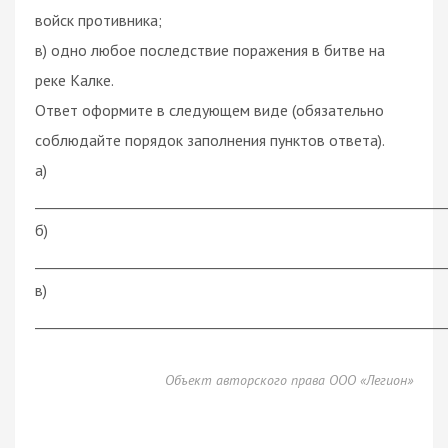
войск противника;
в) одно любое последствие поражения в битве на
реке Калке.
Ответ оформите в следующем виде (обязательно
соблюдайте порядок заполнения пунктов ответа).
а)
___________________________________________________________
б)
___________________________________________________________
в)
___________________________________________________________
Объект авторского права ООО «Легион»