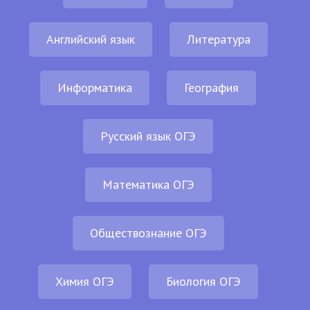
Английский язык
Литература
Информатика
География
Русский язык ОГЭ
Математика ОГЭ
Обществознание ОГЭ
Химия ОГЭ
Биология ОГЭ