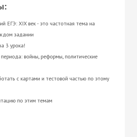
ы:
 ЕГЭ: XIX век - это частотная тема на
аждом задании
за 3 урока!
 периода: войны, реформы, политические
отать с картами и тестовой частью по этому
нтацию по этим темам