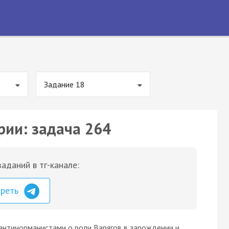
Задание 18
рии: задача 264
аданий в тг-канале:
треть
 антинорманистами о роли Варягов в зарождении и