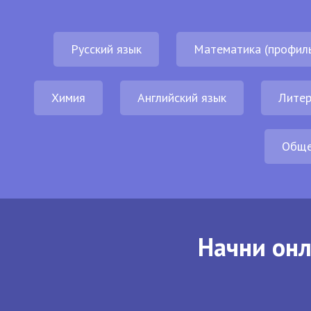
Русский язык
Математика (профил
Химия
Английский язык
Литер
Обще
Начни онл