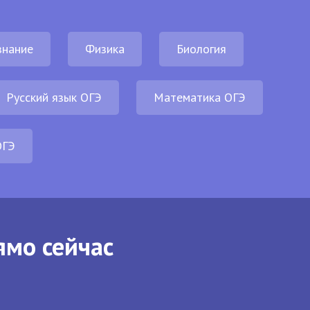
нание
Физика
Биология
Русский язык ОГЭ
Математика ОГЭ
ОГЭ
ямо сейчас