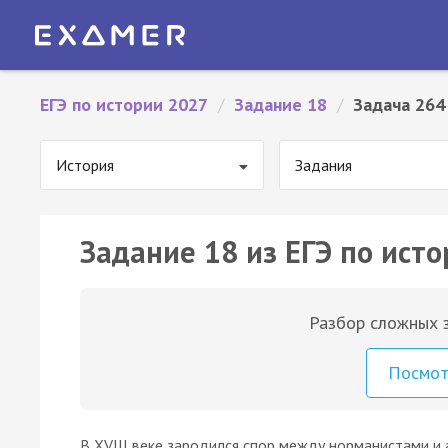
ЕГЭ по истории 2027
/
Задание 18
/
Задача 264
История
Задания
Задание 18 из ЕГЭ по исто
Разбор сложных з
Посмо
В XVIII веке зародился спор между норманистами и