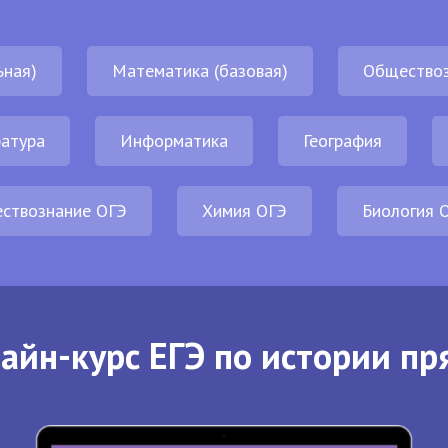
ьная)
Математика (базовая)
Обществоз
атура
Информатика
География
ствознание ОГЭ
Химия ОГЭ
Биология 
айн-курс ЕГЭ по истории пр