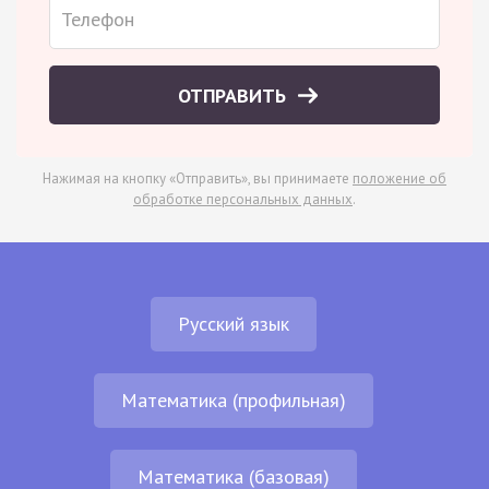
ОТПРАВИТЬ
Нажимая на кнопку «Отправить», вы принимаете
положение об
обработке персональных данных
.
Русский язык
Математика (профильная)
Математика (базовая)