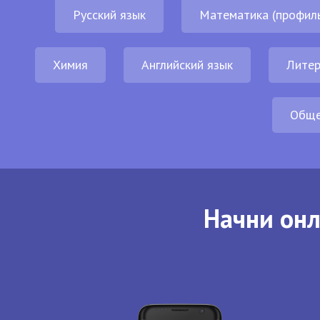
Русский язык
Математика (профил
Химия
Английский язык
Литер
Обще
Начни онл