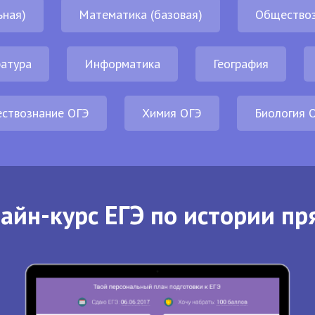
ьная)
Математика (базовая)
Обществоз
атура
Информатика
География
ствознание ОГЭ
Химия ОГЭ
Биология 
айн-курс ЕГЭ по истории пр