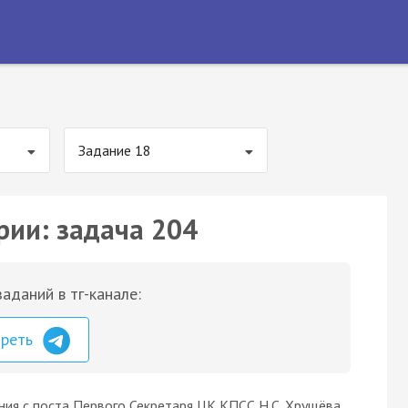
Задание 18
рии: задача 204
аданий в тг-канале:
треть
ия с поста Первого Секретаря ЦК КПСС Н.С. Хрущёва.