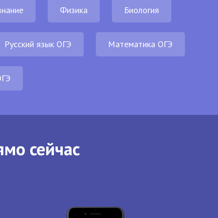
нание
Физика
Биология
Русский язык ОГЭ
Математика ОГЭ
ОГЭ
ямо сейчас