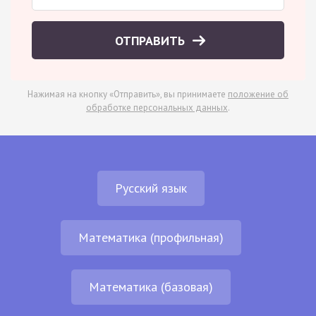
ОТПРАВИТЬ
Нажимая на кнопку «Отправить», вы принимаете
положение об
обработке персональных данных
.
Русский язык
Математика (профильная)
Математика (базовая)