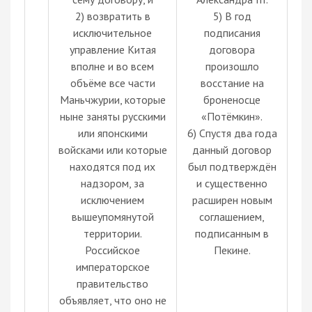
2) возвратить в
5) В год
исключительное
подписания
управление Китая
договора
вполне и во всем
произошло
объёме все части
восстание на
Маньчжурии, которые
броненосце
ныне заняты русскими
«Потёмкин».
или японскими
6) Спустя два года
войсками или которые
данный договор
находятся под их
был подтверждён
надзором, за
и существенно
исключением
расширен новым
вышеупомянутой
соглашением,
территории.
подписанным в
Российское
Пекине.
императорское
правительство
объявляет, что оно не