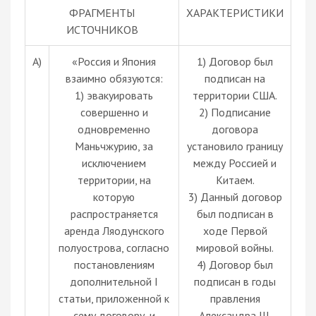
ФРАГМЕНТЫ
ХАРАКТЕРИСТИКИ
ИСТОЧНИКОВ
A)
«Россия и Япония
1) Договор был
взаимно обязуются:
подписан на
1) эвакуировать
территории США.
совершенно и
2) Подписание
одновременно
договора
Маньчжурию, за
установило границу
исключением
между Россией и
территории, на
Китаем.
которую
3) Данный договор
распространяется
был подписан в
аренда Ляодунского
ходе Первой
полуострова, согласно
мировой войны.
постановлениям
4) Договор был
дополнительной I
подписан в годы
статьи, приложенной к
правления
сему договору, и
Александра III.