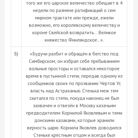
того же его царское величество обещает в 4
недели по размене ратификаций о сем
мирном трактате или прежде, ежели
возможно, его королевскому величеству и
короне Свейской возвратить… Великое
княжество Финляндское…».
Б)
«Будучи разбит и обращён в бегство под
Симбирском, он избрал себе пребыванием
вольные просторы и оставался некоторое
время в пустынной степи, передав одному из
сообщников своих по прозванию Чёртов Ус
власть над Астраханью. Стенька меж тем
скитался по степи, покуда наконец не был
захвачен и отвезён в Москву казачьим
предводителем Корнилой Яковлевым и теми
донскими казаками, которые хранили
верность царю. Корнила Яковлев доводился
Стеньке крёстным отцом и всегда был