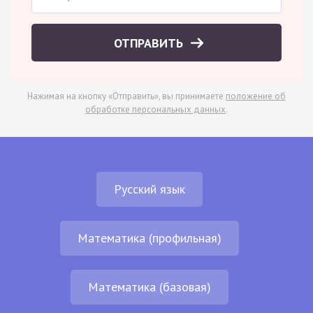
ОТПРАВИТЬ
Нажимая на кнопку «Отправить», вы принимаете
положение об
обработке персональных данных
.
Русский язык
Математика (профильная)
Математика (базовая)