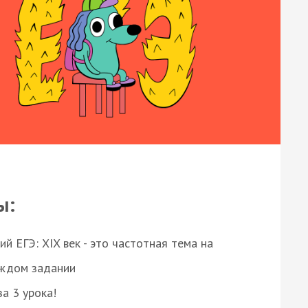
ы:
 ЕГЭ: XIX век - это частотная тема на
аждом задании
за 3 урока!