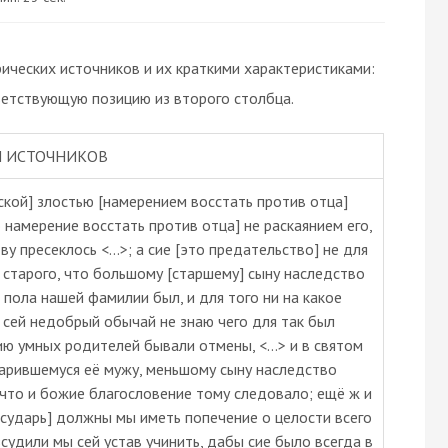
ческих источников и их краткими характеристиками:
ветствующую позицию из второго столбца.
 ИСТОЧНИКОВ
ской] злостью [намерением восстать против отца]
о намерение восстать против отца] не раскаянием его,
у пресеклось <…>; а сие [это предательство] не для
я старого, что большому [старшему] сыну наследство
 пола нашей фамилии был, и для того ни на какое
 сей недобрый обычай не знаю чего для так был
ию умных родителей бывали отмены, <…> и в святом
тарившемуся её мужу, меньшому сыну наследство
 что и божие благословение тому следовало; ещё ж и
осударь] должны мы иметь попечение о целости всего
зсудили мы сей устав учинить, дабы сие было всегда в