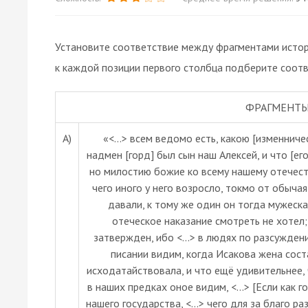
Установите соответствие между фрагментами истори
к каждой позиции первого столбца подберите соот
ФРАГМЕНТЫ
А)
«<…> всем ведомо есть, какою [изменниче
надмен [горд] был сын наш Алексей, и что [ег
но милостию божие ко всему нашему отечеств
чего иного у него возросло, токмо от обыча
давали, к тому же один он тогда мужеска
отеческое наказание смотреть не хотел;
затвержден, ибо <…> в людях по разсужден
писании видим, когда Исакова жена сос
исходатайствовала, и что ещё удивительнее,
в наших предках оное видим, <…> [Если как г
нашего государства, <…> чего для за благо ра