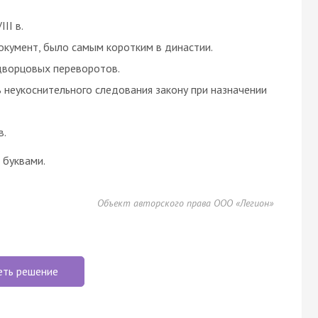
II в.
окумент, было самым коротким в династии.
дворцовых переворотов.
 неукоснительного следования закону при назначении
в.
буквами.
Объект авторского права ООО «Легион»
еть решение