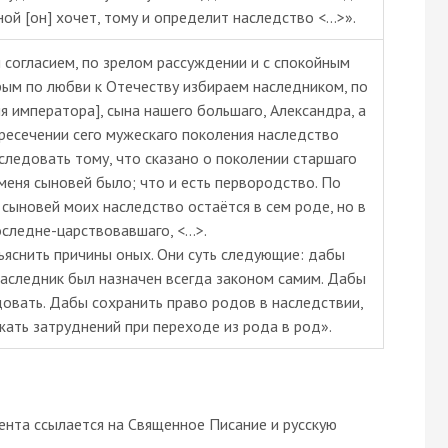
ой [он] хочет, тому и определит наследство <…>».
огласием, по зрелом рассуждении и с спокойным
рым по любви к Отечеству избираем наследником, по
я императора], сына нашего большaгo, Александра, а
пресечении ceго мужескаго поколения наследство
 следовать тому, что сказано о поколении старшаго
 меня сыновей было; что и есть первородство. По
сыновей моих наследство остаётся в сем роде, но в
следне-царствовавшаго, <…>.
яснить причины оных. Они суть следующие: дабы
наследник был назначен всегда законом самим. Дабы
довать. Дабы сохранить право родов в наследствии,
жать затруднений при переходе из рода в род».
ента ссылается на Священное Писание и русскую