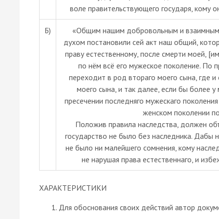
воле правительствующего государя, кому он
Б)
«Общим нашим добровольным и взаимным с
духом постановили сей акт наш общий, кото
праву естественному, после смерти моей, [им
по нём всё его мужеское поколение. По 
переходит в род втораго моего сына, где и
моего сына, и так далее, если бы более у
пресечении последняго мужескаго поколения 
женском поколении по
Положив правила наследства, должен объ
государство не было без наследника. Дабы 
не было ни малейшего сомнения, кому насле
не нарушая права естественнаго, и избе
ХАРАКТЕРИСТИКИ
Для обоснования своих действий автор докум