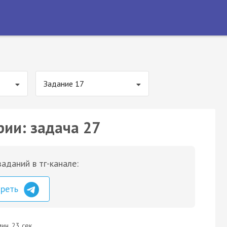
Задание 17
рии: задача 27
аданий в тг-канале:
треть
ин. 23 сек.