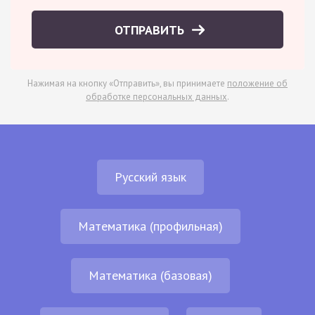
ОТПРАВИТЬ
Нажимая на кнопку «Отправить», вы принимаете
положение об
обработке персональных данных
.
Русский язык
Математика (профильная)
Математика (базовая)